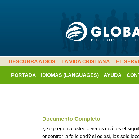
DESCUBRA A DIOS
LA VIDA CRISTIANA
EL SERV
PORTADA
IDIOMAS (LANGUAGES)
AYUDA
CON
Documento Completo
¿Se pregunta usted a veces cuál es el sign
encontrar la felicidad? si es así, las seis le